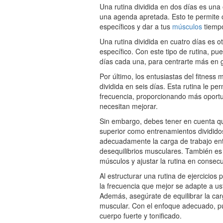
Una rutina dividida en dos días es un
una agenda apretada. Esto te permite ce
específicos y dar a tus
músculos
tiempo
Una rutina dividida en cuatro días es 
específico. Con este tipo de rutina, pue
días cada una, para centrarte más en 
Por último, los entusiastas del fitness 
dividida en seis días. Esta rutina le p
frecuencia, proporcionando más oportu
necesitan mejorar.
Sin embargo, debes tener en cuenta que,
superior como entrenamientos divididos s
adecuadamente la carga de trabajo entre
desequilibrios musculares. También es 
músculos y ajustar la rutina en consec
Al estructurar una rutina de ejercicios 
la frecuencia que mejor se adapte a ust
Además, asegúrate de equilibrar la car
muscular. Con el enfoque adecuado, pue
cuerpo fuerte y tonificado.