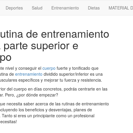
Deportes
Salud
Entrenamiento
Dietas
MATERIAL 
rutina de entrenamiento
 parte superior e
rpo
te nivel y conseguir el
cuerpo
fuerte y tonificado que
utina de
entrenamiento
dividido superior/inferior es una
culares específicos y mejorar tu fuerza y resistencia.
erior del cuerpo en días concretos, podrás centrarte en las
rar. Pero, ¿por dónde empezar?
 que necesita saber acerca de las rutinas de entrenamiento
 incluyendo los beneficios y desventajas, planes de
 Tanto si eres un principiante como un profesional
ecesitas!