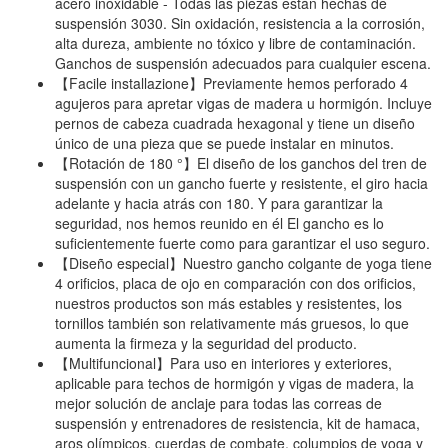
acero inoxidable - Todas las piezas están hechas de
suspensión 3030. Sin oxidación, resistencia a la corrosión,
alta dureza, ambiente no tóxico y libre de contaminación.
Ganchos de suspensión adecuados para cualquier escena.
【Facile installazione】Previamente hemos perforado 4
agujeros para apretar vigas de madera u hormigón. Incluye
pernos de cabeza cuadrada hexagonal y tiene un diseño
único de una pieza que se puede instalar en minutos.
【Rotación de 180 °】El diseño de los ganchos del tren de
suspensión con un gancho fuerte y resistente, el giro hacia
adelante y hacia atrás con 180. Y para garantizar la
seguridad, nos hemos reunido en él El gancho es lo
suficientemente fuerte como para garantizar el uso seguro.
【Diseño especial】Nuestro gancho colgante de yoga tiene
4 orificios, placa de ojo en comparación con dos orificios,
nuestros productos son más estables y resistentes, los
tornillos también son relativamente más gruesos, lo que
aumenta la firmeza y la seguridad del producto.
【Multifuncional】Para uso en interiores y exteriores,
aplicable para techos de hormigón y vigas de madera, la
mejor solución de anclaje para todas las correas de
suspensión y entrenadores de resistencia, kit de hamaca,
aros olímpicos, cuerdas de combate, columpios de yoga y