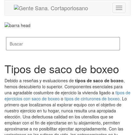
Toggle
navigati
Tipos de saco de boxeo
Debido a reseñas y evaluaciones de
tipos de saco de boxeo
,
hemos descubierto lo superior. Componentes esenciales para
una agradable costumbre de ejercicio la vivienda ligado a
tipos de
ejercicios con saco de boxeo
o
tipos de cinturones de boxeo
. Lo
primero que localizamos al explorar equipo con el objetivo de
nuestro ejercicio en tu hogar, nunca resulta una apropiada
elección. Una defectuosa calidad en los utensilios que se
emplean con el fin de ejercitarse en tu alojamiento, permiten
aproximarse a no posibilitar ejercitar apropiadamente. Con las
variaciones en las rutinas de vida, los entrenamientos en tu