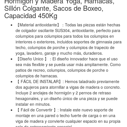
Hormigón y Madera Yoga, Hamacas,
Sillón Colgante, Sacos de Boxeo,
Capacidad 450Kg
【Material antioxidante】：Todas las piezas están hechas
de colgador oscilante SUS304, antioxidante, perfecto para
columpios para columpios para todos los columpios en
interiores o exteriores, incluidos soportes de gimnasia para
techo, columpios de porche y columpios de trapecio de
yoga, lavadero, garaje y mucho más, duraderos.
【Diseño Unico 】：El diseño innovador hace que el uso
sea más flexible y se pueda usar más ampliamente. Como
patios de recreo, columpios, columpios de porche o
columpios de hamacas.
【 FÁCIL DE INSTALAR】: Hemos taladrado previamente
dos agujeros para atornillar a vigas de madera o concreto.
Incluye 2 anclajes de hormigón y 2 pernos de retraso
hexagonales, y un diseño único de una pieza y se puede
instalar en minutos.
【 Fácil de Convertir 】: Instale este nuevo soporte de
montaje en una pared o techo fuerte de carga o en una
viga de madera y convierte cualquier espacio en su propia
sala de entrenamiento especial.