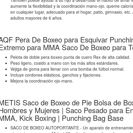
También puede ayudar a su hijo a desarrollar el hábito de amar 
aumente la flexibilidad y la coordinación mano-ojo, queme caloría
en cualquier lugar, adecuado para el hogar, patio, gimnasio, etc.
adultos mayores de 6 años.
AQF Pera De Boxeo para Esquivar Punchin
Extremo para MMA Saco De Boxeo para Te
Pelota de doble pera boxeo punta de cuero Rex de alta calidad.
Peso ligero, cosido a mano con los más altos estándares.
Vejiga de goma para llenar con una bomba de fútbol normal.
Incluye cordones elásticos, ganchos y fijaciones.
Mejora la coordinación ojo-mano.
METIS Saco de Boxeo de Pie Bolsa de Bo
Hombres y Mujeres | Saco Pesado para En
MMA, Kick Boxing | Punching Bag Base
SACO DE BOXEO AUTOPORTANTE - Un aparato de entrenamiento