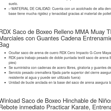
suelo.
✅MATERIAL DE CALIDAD: Cuenta con un acolchado de alta dens
base tiene mucha rigidez y tenacidad gracias al material de polie
RDX Saco de Boxeo Relleno MMA Muay Tha
Marciales con Guantes Cadena Entrenami
Bag
Ocultar saco de arena de cuero RDX Cero Impacto G-Core May
RDX para trabajo pesado de doble puntada textil saco de arena l
pies)
Se suministra con cadenas de acero libres, giratoria y guantes d
Servicio pesado cremallera fijada parte superior del cierre aseg
resistente al agua y puede ser utilizado fuera)
Unidad de bucle anclada en la base del saco de arena asegura la
Winload Saco de Boxeo Hinchable de Niño
Rebote inmediato Practicar Karate, Entren