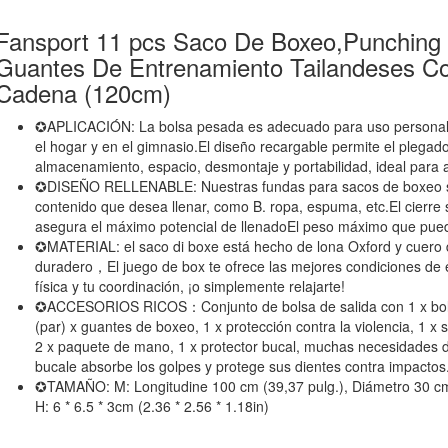
Fansport 11 pcs Saco De Boxeo,Punching 
Guantes De Entrenamiento Tailandeses C
Cadena (120cm)
✪APLICACIÓN: La bolsa pesada es adecuado para uso personal c
el hogar y en el gimnasio.El diseño recargable permite el plegad
almacenamiento, espacio, desmontaje y portabilidad, ideal para ali
✪DISEÑO RELLENABLE: Nuestras fundas para sacos de boxeo son
contenido que desea llenar, como B. ropa, espuma, etc.El cierre 
asegura el máximo potencial de llenadoEl peso máximo que pued
✪MATERIAL: el saco di boxe está hecho de lona Oxford y cuero de
duradero，El juego de box te ofrece las mejores condiciones de 
física y tu coordinación, ¡o simplemente relajarte!
✪ACCESORIOS RICOS：Conjunto de bolsa de salida con 1 x bolsa
(par) x guantes de boxeo, 1 x protección contra la violencia, 1 x
2 x paquete de mano, 1 x protector bucal, muchas necesidades d
bucale absorbe los golpes y protege sus dientes contra impactos
✪TAMAÑO: M: Longitudine 100 cm (39,37 pulg.), Diámetro 30 cm (
H: 6 * 6.5 * 3cm (2.36 * 2.56 * 1.18in)