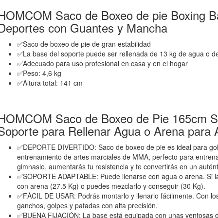
HOMCOM Saco de Boxeo de pie Boxing Ba
Deportes con Guantes y Mancha
✅Saco de boxeo de pie de gran estabilidad
✅La base del soporte puede ser rellenada de 13 kg de agua o d
✅Adecuado para uso profesional en casa y en el hogar
✅Peso: 4,6 kg
✅Altura total: 141 cm
HOMCOM Saco de Boxeo de Pie 165cm Sa
Soporte para Rellenar Agua o Arena para 
✅DEPORTE DIVERTIDO: Saco de boxeo de pie es ideal para golp
entrenamiento de artes marciales de MMA, perfecto para entrenar
gimnasio, aumentarás tu resistencia y te convertirás en un auté
✅SOPORTE ADAPTABLE: Puede llenarse con agua o arena. Si la 
con arena (27.5 Kg) o puedes mezclarlo y conseguir (30 Kg).
✅FÁCIL DE USAR: Podrás montarlo y llenarlo fácilmente. Con lo
ganchos, golpes y patadas con alta precisión.
✅BUENA FIJACIÓN: La base está equipada con unas ventosas d