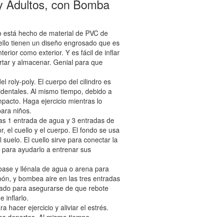
s y Adultos, con Bomba
o está hecho de material de PVC de
 cuello tienen un diseño engrosado que es
rior como exterior. Y es fácil de inflar
rtar y almacenar. Genial para que
l roly-poly. El cuerpo del cilindro es
identales. Al mismo tiempo, debido a
pacto. Haga ejercicio mientras lo
para niños.
idas 1 entrada de agua y 3 entradas de
r, el cuello y el cuerpo. El fondo se usa
suelo. El cuello sirve para conectar la
se para ayudarlo a entrenar sus
 base y llénala de agua o arena para
apón, y bombea aire en las tres entradas
flado para asegurarse de que rebote
 inflarlo.
 hacer ejercicio y aliviar el estrés.