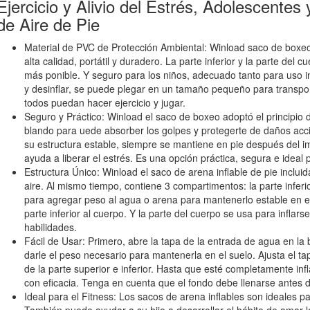
Ejercicio y Alivio del Estrés, Adolescente
de Aire de Pie
Material de PVC de Protección Ambiental: Winload saco de boxe
alta calidad, portátil y duradero. La parte inferior y la parte del
más ponible. Y seguro para los niños, adecuado tanto para uso inte
y desinflar, se puede plegar en un tamaño pequeño para transpo
todos puedan hacer ejercicio y jugar.
Seguro y Práctico: Winload el saco de boxeo adoptó el principio de
blando para uede absorber los golpes y protegerte de daños acc
su estructura estable, siempre se mantiene en pie después del im
ayuda a liberar el estrés. Es una opción práctica, segura e ideal 
Estructura Único: Winload el saco de arena inflable de pie inclu
aire. Al mismo tiempo, contiene 3 compartimentos: la parte inferio
para agregar peso al agua o arena para mantenerlo estable en el 
parte inferior al cuerpo. Y la parte del cuerpo se usa para inflar
habilidades.
Fácil de Usar: Primero, abre la tapa de la entrada de agua en la
darle el peso necesario para mantenerla en el suelo. Ajusta el t
de la parte superior e inferior. Hasta que esté completamente in
con eficacia. Tenga en cuenta que el fondo debe llenarse antes de
Ideal para el Fitness: Los sacos de arena inflables son ideales para