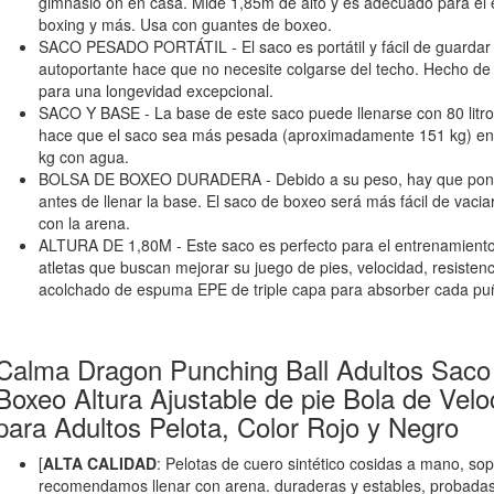
gimnasio on en casa. Mide 1,85m de alto y es adecuado para el
boxing y más. Usa con guantes de boxeo.
SACO PESADO PORTÁTIL - El saco es portátil y fácil de guardar
autoportante hace que no necesite colgarse del techo. Hecho de 
para una longevidad excepcional.
SACO Y BASE - La base de este saco puede llenarse con 80 litr
hace que el saco sea más pesada (aproximadamente 151 kg) en 
kg con agua.
BOLSA DE BOXEO DURADERA - Debido a su peso, hay que poner 
antes de llenar la base. El saco de boxeo será más fácil de vaci
con la arena.
ALTURA DE 1,80M - Este saco es perfecto para el entrenamiento 
atletas que buscan mejorar su juego de pies, velocidad, resisten
acolchado de espuma EPE de triple capa para absorber cada puñ
Calma Dragon Punching Ball Adultos Saco 
Boxeo Altura Ajustable de pie Bola de Vel
para Adultos Pelota, Color Rojo y Negro
[
ALTA CALIDAD
: Pelotas de cuero sintético cosidas a mano, so
recomendamos llenar con arena. duraderas y estables, probadas 