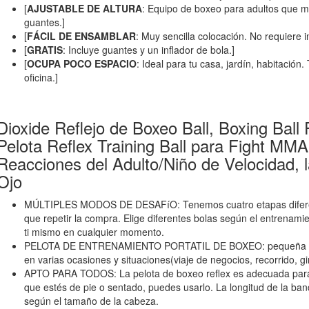
[
AJUSTABLE DE ALTURA
: Equipo de boxeo para adultos que m
guantes.]
[
FÁCIL DE ENSAMBLAR
: Muy sencilla colocación. No requiere 
[
GRATIS
: Incluye guantes y un inflador de bola.]
[
OCUPA POCO ESPACIO
: Ideal para tu casa, jardín, habitación
oficina.]
Dioxide Reflejo de Boxeo Ball, Boxing Ball
Pelota Reflex Training Ball para Fight MM
Reacciones del Adulto/Niño de Velocidad, 
Ojo
MÚLTIPLES MODOS DE DESAFíO: Tenemos cuatro etapas diferent
que repetir la compra. Elige diferentes bolas según el entrenamien
ti mismo en cualquier momento.
PELOTA DE ENTRENAMIENTO PORTATIL DE BOXEO: pequeña y livia
en varias ocasiones y situaciones(viaje de negocios, recorrido, gim
APTO PARA TODOS: La pelota de boxeo reflex es adecuada para 
que estés de pie o sentado, puedes usarlo. La longitud de la band
según el tamaño de la cabeza.