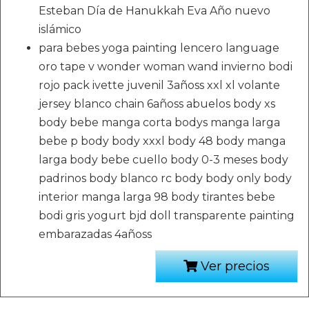
Esteban Día de Hanukkah Eva Año nuevo
islámico
para bebes yoga painting lencero language
oro tape v wonder woman wand invierno bodi
rojo pack ivette juvenil 3añoss xxl xl volante
jersey blanco chain 6añoss abuelos body xs
body bebe manga corta bodys manga larga
bebe p body body xxxl body 48 body manga
larga body bebe cuello body 0-3 meses body
padrinos body blanco rc body body only body
interior manga larga 98 body tirantes bebe
bodi gris yogurt bjd doll transparente painting
embarazadas 4añoss
Ver precios