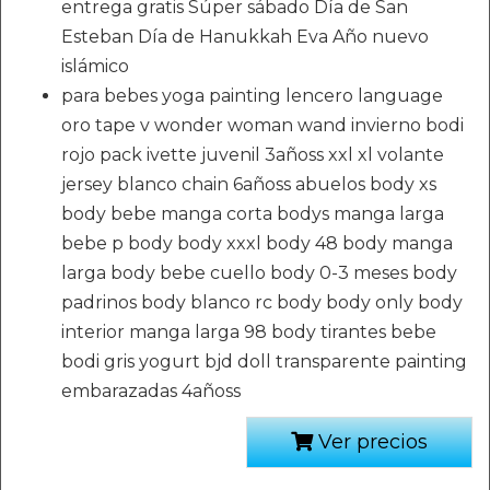
entrega gratis Súper sábado Día de San
Esteban Día de Hanukkah Eva Año nuevo
islámico
para bebes yoga painting lencero language
oro tape v wonder woman wand invierno bodi
rojo pack ivette juvenil 3añoss xxl xl volante
jersey blanco chain 6añoss abuelos body xs
body bebe manga corta bodys manga larga
bebe p body body xxxl body 48 body manga
larga body bebe cuello body 0-3 meses body
padrinos body blanco rc body body only body
interior manga larga 98 body tirantes bebe
bodi gris yogurt bjd doll transparente painting
embarazadas 4añoss
Ver precios