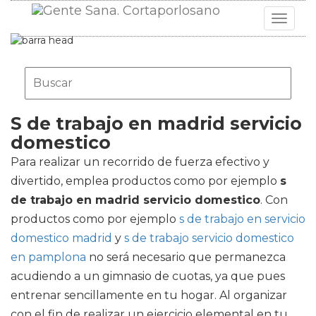
Toggle
navigat
S de trabajo en madrid servicio
domestico
Para realizar un recorrido de fuerza efectivo y
divertido, emplea productos como por ejemplo
s
de trabajo en madrid servicio domestico
. Con
productos como por ejemplo
s de trabajo en servicio
domestico madrid
y
s de trabajo servicio domestico
en pamplona
no será necesario que permanezca
acudiendo a un gimnasio de cuotas, ya que pues
entrenar sencillamente en tu hogar. Al organizar
con el fin de realizar un ejercicio elemental en tu