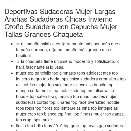
Deportivas Sudaderas Mujer Largas
Anchas Sudaderas Chicas Invierno
Otoño Sudadera con Capucha Mujer
Tallas Grandes Chaqueta
☆ el tamaño asiático es ligeramente más pequeño que el
tamaño europeo, elija un tamaño más grande que el
habitual
☆ la chaqueta tiene un diseño moderno y sofisticado. lo
hará fascinante si lo usas.
mujer top ganchillo top gimnasio tops adolescentes top
lencero negro top boda tops chica sudadera cremallera top
asimetrico mujer top sujetador sleeveless hoodie top
manga corta mujer top metalizado top metalico white
hoodie top saten top gimnasia top uñas hoodies mujer
sudaderas cortas top lunares top race oversized hoodie
tops rojos top flores top lentejuelas niña top lentejuelas
mujer crop top blanco top finel top fitness mujer top danza
top crop tops mujer
fiesta top brillo tops 2019 top gear top rayas gap sudadera