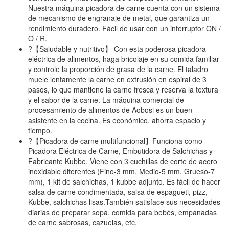
Nuestra máquina picadora de carne cuenta con un sistema
de mecanismo de engranaje de metal, que garantiza un
rendimiento duradero. Fácil de usar con un interruptor ON /
O / R.
?【Saludable y nutritivo】 Con esta poderosa picadora
eléctrica de alimentos, haga bricolaje en su comida familiar
y controle la proporción de grasa de la carne. El taladro
muele lentamente la carne en extrusión en espiral de 3
pasos, lo que mantiene la carne fresca y reserva la textura
y el sabor de la carne. La máquina comercial de
procesamiento de alimentos de Aobosi es un buen
asistente en la cocina. Es económico, ahorra espacio y
tiempo.
?【Picadora de carne multifuncional】Funciona como
Picadora Eléctrica de Carne, Embutidora de Salchichas y
Fabricante Kubbe. Viene con 3 cuchillas de corte de acero
inoxidable diferentes (Fino-3 mm, Medio-5 mm, Grueso-7
mm), 1 kit de salchichas, 1 kubbe adjunto. Es fácil de hacer
salsa de carne condimentada, salsa de espagueti, pizz,
Kubbe, salchichas lisas.También satisface sus necesidades
diarias de preparar sopa, comida para bebés, empanadas
de carne sabrosas, cazuelas, etc.