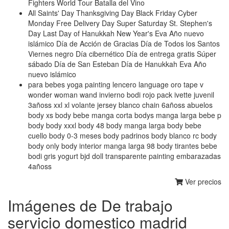
Fighters World Tour Batalla del Vino
All Saints' Day Thanksgiving Day Black Friday Cyber
Monday Free Delivery Day Super Saturday St. Stephen's
Day Last Day of Hanukkah New Year's Eva Año nuevo
islámico Día de Acción de Gracias Día de Todos los Santos
Viernes negro Día cibernético Día de entrega gratis Súper
sábado Día de San Esteban Día de Hanukkah Eva Año
nuevo islámico
para bebes yoga painting lencero language oro tape v
wonder woman wand invierno bodi rojo pack ivette juvenil
3añoss xxl xl volante jersey blanco chain 6añoss abuelos
body xs body bebe manga corta bodys manga larga bebe p
body body xxxl body 48 body manga larga body bebe
cuello body 0-3 meses body padrinos body blanco rc body
body only body interior manga larga 98 body tirantes bebe
bodi gris yogurt bjd doll transparente painting embarazadas
4añoss
Ver precios
Imágenes de De trabajo
servicio domestico madrid