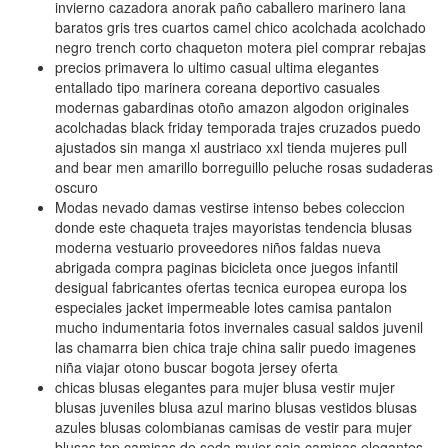
invierno cazadora anorak paño caballero marinero lana
baratos gris tres cuartos camel chico acolchada acolchado
negro trench corto chaqueton motera piel comprar rebajas
precios primavera lo ultimo casual ultima elegantes
entallado tipo marinera coreana deportivo casuales
modernas gabardinas otoño amazon algodon originales
acolchadas black friday temporada trajes cruzados puedo
ajustados sin manga xl austriaco xxl tienda mujeres pull
and bear men amarillo borreguillo peluche rosas sudaderas
oscuro
Modas nevado damas vestirse intenso bebes coleccion
donde este chaqueta trajes mayoristas tendencia blusas
moderna vestuario proveedores niños faldas nueva
abrigada compra paginas bicicleta once juegos infantil
desigual fabricantes ofertas tecnica europea europa los
especiales jacket impermeable lotes camisa pantalon
mucho indumentaria fotos invernales casual saldos juvenil
las chamarra bien chica traje china salir puedo imagenes
niña viajar otono buscar bogota jersey oferta
chicas blusas elegantes para mujer blusa vestir mujer
blusas juveniles blusa azul marino blusas vestidos blusas
azules blusas colombianas camisas de vestir para mujer
blusas top camisas de seda mujer saia camisas elegantes