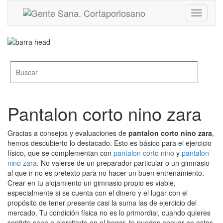
Toggle
navigati
Pantalon corto nino zara
Gracias a consejos y evaluaciones de
pantalon corto nino zara
,
hemos descubierto lo destacado. Esto es básico para el ejercicio
físico, que se complementan con
pantalon corto nino
y
pantalon
nino zara
. No valerse de un preparador particular o un gimnasio
al que ir no es pretexto para no hacer un buen entrenamiento.
Crear en tu alojamiento un gimnasio propio es viable,
especialmente si se cuenta con el dinero y el lugar con el
propósito de tener presente casi la suma las de ejercicio del
mercado. Tu condición física no es lo primordial, cuando quieres
sentirte sano o ejercitarte en el hogar, te puedes apoyar en estos