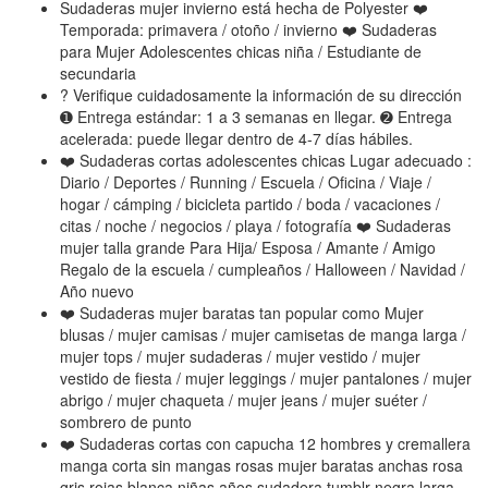
Sudaderas mujer invierno está hecha de Polyester ❤️
Temporada: primavera / otoño / invierno ❤️ Sudaderas
para Mujer Adolescentes chicas niña / Estudiante de
secundaria
? Verifique cuidadosamente la información de su dirección
➊ Entrega estándar: 1 a 3 semanas en llegar. ➋ Entrega
acelerada: puede llegar dentro de 4-7 días hábiles.
❤️ Sudaderas cortas adolescentes chicas Lugar adecuado :
Diario / Deportes / Running / Escuela / Oficina / Viaje /
hogar / cámping / bicicleta partido / boda / vacaciones /
citas / noche / negocios / playa / fotografía ❤️ Sudaderas
mujer talla grande Para Hija/ Esposa / Amante / Amigo
Regalo de la escuela / cumpleaños / Halloween / Navidad /
Año nuevo
❤️ Sudaderas mujer baratas tan popular como Mujer
blusas / mujer camisas / mujer camisetas de manga larga /
mujer tops / mujer sudaderas / mujer vestido / mujer
vestido de fiesta / mujer leggings / mujer pantalones / mujer
abrigo / mujer chaqueta / mujer jeans / mujer suéter /
sombrero de punto
❤️ Sudaderas cortas con capucha 12 hombres y cremallera
manga corta sin mangas rosas mujer baratas anchas rosa
gris rojas blanca niñas años sudadera tumblr negra larga