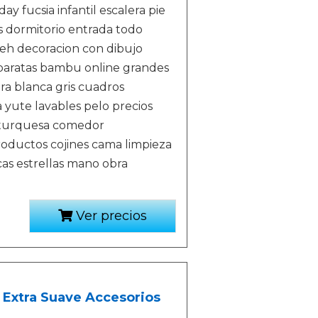
day fucsia infantil escalera pie
s dormitorio entrada todo
eh decoracion con dibujo
baratas bambu online grandes
ra blanca gris cuadros
a yute lavables pelo precios
os turquesa comedor
productos cojines cama limpieza
cas estrellas mano obra
Ver precios
 Extra Suave Accesorios