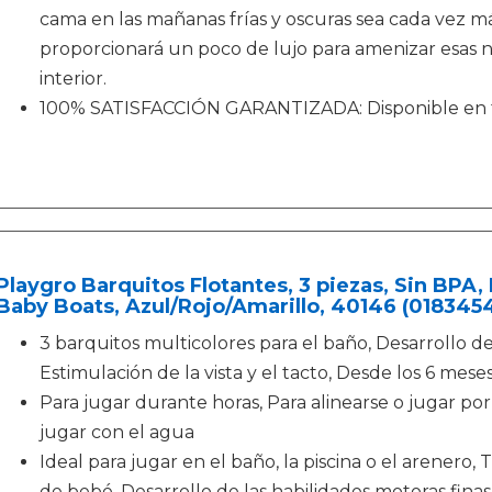
cama en las mañanas frías y oscuras sea cada vez má
proporcionará un poco de lujo para amenizar esas 
interior.
100% SATISFACCIÓN GARANTIZADA: Disponible en ta
Playgro Barquitos Flotantes, 3 piezas, Sin BPA,
Baby Boats, Azul/Rojo/Amarillo, 40146 (018345
3 barquitos multicolores para el baño, Desarrollo de
Estimulación de la vista y el tacto, Desde los 6 mese
Para jugar durante horas, Para alinearse o jugar po
jugar con el agua
Ideal para jugar en el baño, la piscina o el arenero,
de bebé, Desarrollo de las habilidades motoras finas