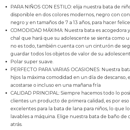
PARA NIÑOS CON ESTILO: elija nuestra bata de niño
disponible en dos colores modernos, negro con contr
negro y en tamaños de 7 a 13 años, para hacer felices
COMODIDAD MÁXIMA: Nuestra bata es acogedora y cá
chal que hará que su adolescente se sienta como u
no es todo, también cuenta con un cinturón de segu
guardar todos los objetos de valor de su adolescent
Polar super suave.
PERFECTO PARA VARIAS OCASIONES: Nuestra bata pa
hijos la máxima comodidad en un día de descanso, 
acostarse o incluso en una mañana fría
CALIDAD PRINCIPAL: Siempre hacemos todo lo posib
clientes un producto de primera calidad, es por es
excelentes para la bata de lana para niños, lo que l
lavables a máquina. Elige nuestra bata de baño de c
atrás.