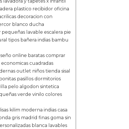
lavadora y tapetes x infantil
dera plastico recibidor oficina
crilicas decoracion con
ercor blanco ducha
ay pequeñas lavable escalera pie
atural tipos bañera indias bambu
diseño online baratas comprar
os economicas cuadradas
ernas outlet niños tienda sisal
onitas pasillos dormitorios
lla pelo algodon sintetica
equeñas verde vinilo colores
isas kilim moderna indias casa
donda gris madrid finas goma sin
 personalizadas blanca lavables