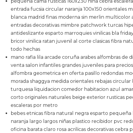
pequeña cama rusticas 160x230 niña cebra escaleras 
entrada fucsia circular naranja 100x150 orientales ma
blanca madrid finas moderna sin merlin multicolor a
entradas decorativas mimbre patchwork turcas hip
antideslizante esparto marroquies vinilicas bla frid
bricor vinilica ratan juvenil al corte clasicas fibra n
todo hechas
mano rafia lila arcade coruña arabes alfombras de 
venta salon infantiles grandes juveniles para preci
alfombra geometrica en oferta pasillo redondas mod
morada shaggya medida orientales rebajas circular b
turquesa liquidacion comedor habitacion azul amari
corto originales naturales beige exterior rusticas p
escaleras por metro
bebes etnicas fibra natural negra esparto pequeña l
naranja largo largos niñas plastico recibidor pvc re
oficina barata claro rosa acrilicas decorativas cebra