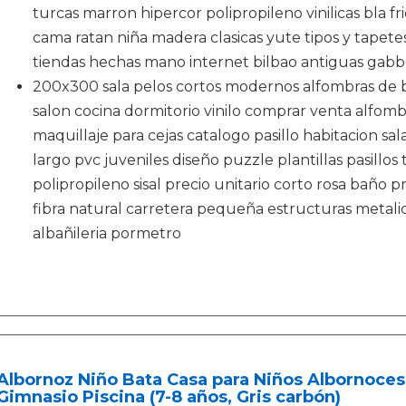
turcas marron hipercor polipropileno vinilicas bla fri
cama ratan niña madera clasicas yute tipos y tapete
tiendas hechas mano internet bilbao antiguas gabb
200x300 sala pelos cortos modernos alfombras de 
salon cocina dormitorio vinilo comprar venta alfomb
maquillaje para cejas catalogo pasillo habitacion sal
largo pvc juveniles diseño puzzle plantillas pasill
polipropileno sisal precio unitario corto rosa baño 
fibra natural carretera pequeña estructuras metali
albañileria pormetro
Albornoz Niño Bata Casa para Niños Albornoces
Gimnasio Piscina (7-8 años, Gris carbón)