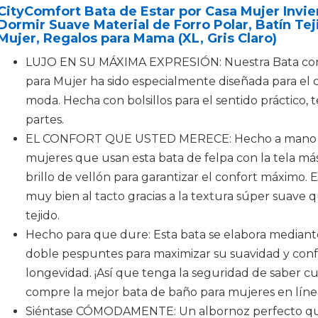
CityComfort Bata de Estar por Casa Mujer Invi
Dormir Suave Material de Forro Polar, Batín Te
Mujer, Regalos para Mama (XL, Gris Claro)
LUJO EN SU MÁXIMA EXPRESIÓN: Nuestra Bata con
para Mujer ha sido especialmente diseñada para el co
moda. Hecha con bolsillos para el sentido práctico, 
partes.
EL CONFORT QUE USTED MERECE: Hecho a mano pa
mujeres que usan esta bata de felpa con la tela más
brillo de vellón para garantizar el confort máximo. 
muy bien al tacto gracias a la textura súper suave 
tejido.
Hecho para que dure: Esta bata se elabora mediante 
doble pespuntes para maximizar su suavidad y confo
longevidad. ¡Así que tenga la seguridad de saber
compre la mejor bata de baño para mujeres en líne
Siéntase CÓMODAMENTE: Un albornoz perfecto que