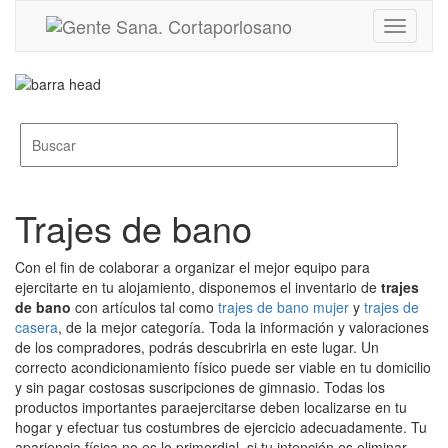
Toggle
navigati
Trajes de bano
Con el fin de colaborar a organizar el mejor equipo para
ejercitarte en tu alojamiento, disponemos el inventario de
trajes
de bano
con artículos tal como
trajes de bano mujer
y
trajes de
casera
, de la mejor categoría. Toda la información y valoraciones
de los compradores, podrás descubrirla en este lugar. Un
correcto acondicionamiento físico puede ser viable en tu domicilio
y sin pagar costosas suscripciones de gimnasio. Todas los
productos importantes paraejercitarse deben localizarse en tu
hogar y efectuar tus costumbres de ejercicio adecuadamente. Tu
apariencia física no es lo primordial, si tu intención es eliminar