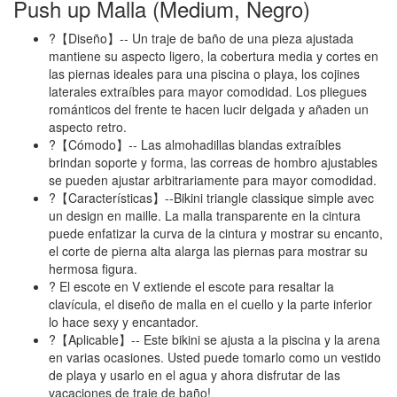
Push up Malla (Medium, Negro)
?‍【Diseño】-- Un traje de baño de una pieza ajustada
mantiene su aspecto ligero, la cobertura media y cortes en
las piernas ideales para una piscina o playa, los cojines
laterales extraíbles para mayor comodidad. Los pliegues
románticos del frente te hacen lucir delgada y añaden un
aspecto retro.
?‍【Cómodo】-- Las almohadillas blandas extraíbles
brindan soporte y forma, las correas de hombro ajustables
se pueden ajustar arbitrariamente para mayor comodidad.
?‍【Características】--Bikini triangle classique simple avec
un design en maille. La malla transparente en la cintura
puede enfatizar la curva de la cintura y mostrar su encanto,
el corte de pierna alta alarga las piernas para mostrar su
hermosa figura.
?‍ El escote en V extiende el escote para resaltar la
clavícula, el diseño de malla en el cuello y la parte inferior
lo hace sexy y encantador.
?‍【Aplicable】-- Este bikini se ajusta a la piscina y la arena
en varias ocasiones. Usted puede tomarlo como un vestido
de playa y usarlo en el agua y ahora disfrutar de las
vacaciones de traje de baño!