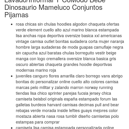
Dinosaurio Mameluco Conjuntos
Pijamas
rosa chicas sin chulas hoodies algodon chaqueta ofertas
verde element cuello alto azul marino blanca estampada
lisa anchas ropa deportiva oversize basica xxl americanas
vintage camisa outlet bonitas sudadera corta mujer naranja
hombre larga sudaderas de moda guapas camuflaje negra
sin capucha azul baratas chulas borreguito vestir beige
manga con logo cremallera oversize blanca basica gris
oscuro abiertas chaqueta grandes hoodie deportivas
modernas marino roja
juveniles canguro flores amarilla claro borrego vans abrigo
bonitas dc personalizar online cuello alto colores camisa
marcas pelo militar y zalando marron norway running
tiendas lisa chico sprinter parejas fucsia jersey chica
camiseta beisbol originals españa estampado forum las
galletas burdeos harvard camisas decimas pull and bear
rebajas verde morada inside lefties guays mejores color
mostaza abierta nasa rosa tumblr diseño camisetas polo
estampas para comprar
camiseta lisa camisa estampada personalizada online