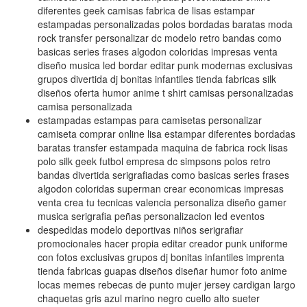
diferentes geek camisas fabrica de lisas estampar
estampadas personalizadas polos bordadas baratas moda
rock transfer personalizar dc modelo retro bandas como
basicas series frases algodon coloridas impresas venta
diseño musica led bordar editar punk modernas exclusivas
grupos divertida dj bonitas infantiles tienda fabricas silk
diseños oferta humor anime t shirt camisas personalizadas
camisa personalizada
estampadas estampas para camisetas personalizar
camiseta comprar online lisa estampar diferentes bordadas
baratas transfer estampada maquina de fabrica rock lisas
polo silk geek futbol empresa dc simpsons polos retro
bandas divertida serigrafiadas como basicas series frases
algodon coloridas superman crear economicas impresas
venta crea tu tecnicas valencia personaliza diseño gamer
musica serigrafia peñas personalizacion led eventos
despedidas modelo deportivas niños serigrafiar
promocionales hacer propia editar creador punk uniforme
con fotos exclusivas grupos dj bonitas infantiles imprenta
tienda fabricas guapas diseños diseñar humor foto anime
locas memes rebecas de punto mujer jersey cardigan largo
chaquetas gris azul marino negro cuello alto sueter