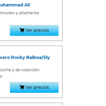
 Muhammad Ali
trovisor y altamente
Ver precios
avero Rocky Balboa/Sly
 coche y de colección
no
Ver precios