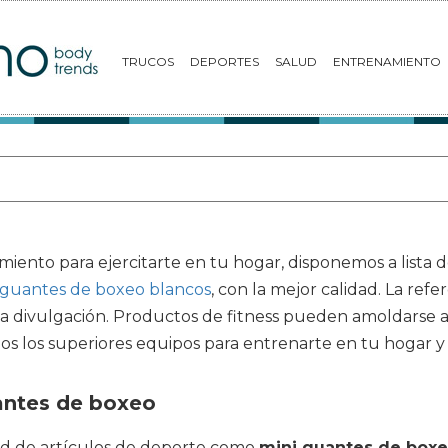
TRUCOS
DEPORTES
SALUD
ENTRENAMIENTO
miento para ejercitarte en tu hogar, disponemos a lista 
guantes de boxeo blancos
, con la mejor calidad. La refe
la divulgación. Productos de fitness pueden amoldarse a 
mos los superiores equipos para entrenarte en tu hogar 
antes de boxeo
d de artículos de deporte como
mini guantes de box