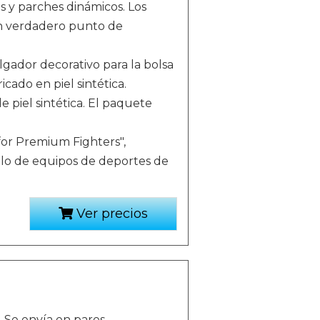
as y parches dinámicos. Los
n verdadero punto de
gador decorativo para la bolsa
ricado en piel sintética.
 piel sintética. El paquete
or Premium Fighters",
ollo de equipos de deportes de
Ver precios
m. Se envía en pares