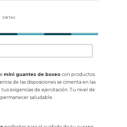
DIETAS
de
mini guantes de boxeo
con productos
rencia de las disposiciones se cimenta en las
tus exigencias de ejercitación. Tu nivel de
y permanecer saludable.
eo
perfectos para el cuidado de tu cuerpo.