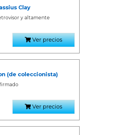
assius Clay
trovisor y altamente
Ver precios
n (de coleccionista)
 firmado
Ver precios