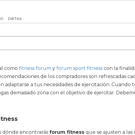
TO
DIETAS
tal como
fitness forum
y
forum sport fitness
con la finali
 recomendaciones de los compradores son refrescadas ca
en adaptarse a tus necesidades de ejercitación. Cuando 
ngas demasiado zona con el objetivo de ejercitar. Debem
itness
ias dónde encontrarás
forum fitness
que se ajusten a las