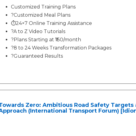
Customized Training Plans
?Customized Meal Plans
⏱️24×7 Online Training Assistance
?A to Z Video Tutorials
?Plans Starting at ₹150/month
?8 to 24 Weeks Transformation Packages
?Guaranteed Results
Towards Zero: Ambitious Road Safety Targets 
Approach (International Transport Forum) [Idio