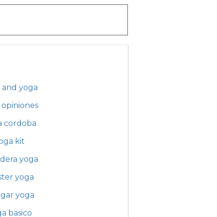
 and yoga
 opiniones
a cordoba
oga kit
dera yoga
ster yoga
ngar yoga
a basico