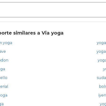
orte similares a Via yoga
m yoga
yoga
ave
yoga
odon
yog
oga
y
ello
suda
erial
bol
yoga
iye
ga
yog