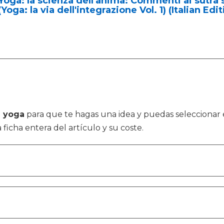
Yoga: la scienza dell'anima: Commenti ai sutra s
(Yoga: la via dell'integrazione Vol. 1) (Italian Edit
a yoga
para que te hagas una idea y puedas seleccionar
a ficha entera del artículo y su coste.