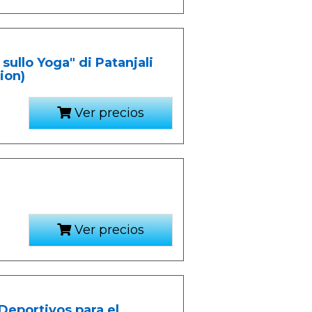
 sullo Yoga" di Patanjali
tion)
Ver precios
Ver precios
Deportivos para el