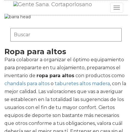
Toggle
navigat
Ropa para altos
Para colaborar a organizar el óptimo equipamiento
para prepararte en tu alojamiento, preparamos el
inventario de
ropa para altos
con productos como
chandals para altos
o
taburetes altos madera
, con la
mejor calidad. Las valoraciones que vas a averiguar
se establecen en la totalidad las sugerencias de los
usuarios con el fin de tu mayor confort. Ciertos
equipos de deporte son bastante más necesarios
que otros conforme a tus obligaciones, valora cuál
debería ser el mejor para tí. Entrenar en casa sin el