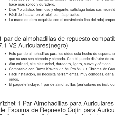
hace más sólido y duradero.
Dise？o clásico, hermoso y elegante, satisfaga todas sus necesi
Fácil de instalar en el reloj, es más práctico.
La mano de obra exquisita con el movimiento fino del reloj propor
1 par de almohadillas de repuesto compat
7.1 V2 Auriculares(negro)
Este par de almohadillas para los oídos está hecho de espuma s
que su uso sea cómodo y cómodo. Con él, puede disfrutar de su
Alta calidad, alta elasticidad, duradero, ligero, suave y cómodo.
Compatible con Razer Kraken 7.1 V2 Pro V2 7.1 Chroma V2 Ga
Fácil instalación, no necesita herramientas, muy cómodas, dar a
oídos.
El paquete incluye: 1 par de almohadillas (auriculares no incluido
Yizhet 1 Par Almohadillas para Auriculare
de Espuma de Repuesto Cojín para Auricu