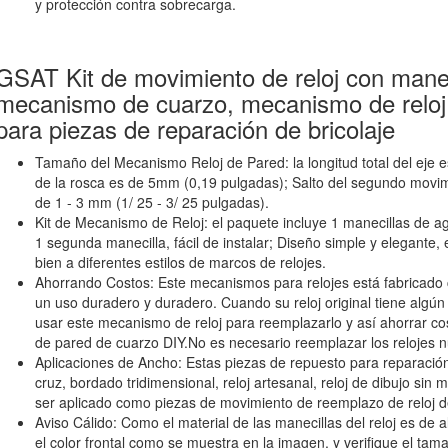
y protección contra sobrecarga.
GSAT Kit de movimiento de reloj con maneci
mecanismo de cuarzo, mecanismo de reloj
para piezas de reparación de bricolaje
Tamaño del Mecanismo Reloj de Pared: la longitud total del eje 
de la rosca es de 5mm (0,19 pulgadas); Salto del segundo movim
de 1 - 3 mm (1/ 25 - 3/ 25 pulgadas).
Kit de Mecanismo de Reloj: el paquete incluye 1 manecillas de ag
1 segunda manecilla, fácil de instalar; Diseño simple y elegante
bien a diferentes estilos de marcos de relojes.
Ahorrando Costos: Este mecanismos para relojes está fabricado 
un uso duradero y duradero. Cuando su reloj original tiene alg
usar este mecanismo de reloj para reemplazarlo y así ahorrar cos
de pared de cuarzo DIY.No es necesario reemplazar los relojes 
Aplicaciones de Ancho: Estas piezas de repuesto para reparación
cruz, bordado tridimensional, reloj artesanal, reloj de dibujo s
ser aplicado como piezas de movimiento de reemplazo de reloj d
Aviso Cálido: Como el material de las manecillas del reloj es de a
el color frontal como se muestra en la imagen, y verifique el ta