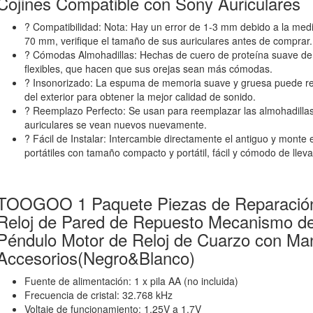
Cojines Compatible con Sony Auriculares
? Compatibilidad: Nota: Hay un error de 1-3 mm debido a la med
70 mm, verifique el tamaño de sus auriculares antes de comprar.
? Cómodas Almohadillas: Hechas de cuero de proteína suave de a
flexibles, que hacen que sus orejas sean más cómodas.
? Insonorizado: La espuma de memoria suave y gruesa puede red
del exterior para obtener la mejor calidad de sonido.
? Reemplazo Perfecto: Se usan para reemplazar las almohadillas
auriculares se vean nuevos nuevamente.
? Fácil de Instalar: Intercambie directamente el antiguo y monte 
portátiles con tamaño compacto y portátil, fácil y cómodo de lleva
TOOGOO 1 Paquete Piezas de Reparació
Reloj de Pared de Repuesto Mecanismo de
Péndulo Motor de Reloj de Cuarzo con Man
Accesorios(Negro&Blanco)
Fuente de alimentación: 1 x pila AA (no incluida)
Frecuencia de cristal: 32.768 kHz
Voltaje de funcionamiento: 1.25V a 1.7V