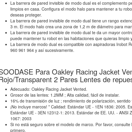
La barrera de pared invisible de modo dual es el complemento p
limpios en casa. Configura el modo halo para mantener a tu robot 
deseas proteger.
La barrera de pared invisible de modo dual tiene un rango exten
3 m. El modo halo crea una zona de 1,2 m de diámetro para man
La barrera de pared invisible de modo dual te da un mayor contro
puede mantener tu robot en las habitaciones que quieras limpio y
La barrera de modo dual es compatible con aspiradoras Irobot 
960 961 964 y así sucesivamente.
SOODASE Para Oakley Racing Jacket Ven
Rojo/Transparent 2 Pares Lentes de repue
Adecuado: Oakley Racing Jacket Vented.
Grosor de las lentes: 1.2MM ; Alta calidad, fácil de instalar.
16% de transmisión de luz ; rendimiento de polarización, sentido
¡No incluye marcos! * Calidad: Estándar UE - 1EN 1836: 2005. E
Estándar UE - 3EN 12312-1: 2013. Estándar de EE. UU. - ANSI Z
1067: 2003
Si no está seguro sobre el modelo de marco. Por favor, consulte
primero.