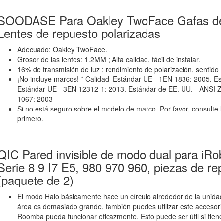
SOODASE Para Oakley TwoFace Gafas de 
Lentes de repuesto polarizadas
Adecuado: Oakley TwoFace.
Grosor de las lentes: 1.2MM ; Alta calidad, fácil de instalar.
16% de transmisión de luz ; rendimiento de polarización, sentido
¡No incluye marcos! * Calidad: Estándar UE - 1EN 1836: 2005. E
Estándar UE - 3EN 12312-1: 2013. Estándar de EE. UU. - ANSI Z
1067: 2003
Si no está seguro sobre el modelo de marco. Por favor, consulte
primero.
QIC Pared invisible de modo dual para i
Serie 8 9 I7 E5, 980 970 960, piezas de re
(paquete de 2)
El modo Halo básicamente hace un círculo alrededor de la unidad 
área es demasiado grande, también puedes utilizar este accesorio
Roomba pueda funcionar eficazmente. Esto puede ser útil si tie