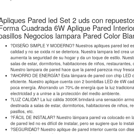
Apliques Pared led Set 2 uds con repuesto
Forma Cuadrada 6W Aplique Pared Interior
pasillos Negocios lampara Pared Color Bla
?DISEÑO SIMPLE Y MODERNO? Nuestros apliques pared led está 
calidad y no se oxida ni se deteriora. Nuestra lampara led crea 
aumenta la seguridad de su hogar y da un toque de estilo. Nues
salas de estar, dormitorios, habitaciones de niños, restaurantes, c
Nuestro lampara de pared hace que la pared parezca muy fresca, 
?AHORRO DE ENERGÍA? Esta lámpara de pared con chip LED de 
eficiente. Nuestro aplique cuenta con 2 bombillas LED de 6W c
poca energía. Ahorrando un 70% de energía que la luz tradicional
electricidad y a unirse a la protección del medio ambiente.
?LUZ CALIDA? La luz cálida 3000K brindará una sensación armo
destinada a salas de estar, dormitorios, habitaciones de niños, r
pasillos, etc.
?FÁCIL DE INSTALAR? Nuestro lámpara pared va colocado en la p
de pared led no es difícil de instalar, pero se sugiere que lo instal
?SEGURIDAD? Nuestro aplique de pared interior cuenta con diseñ