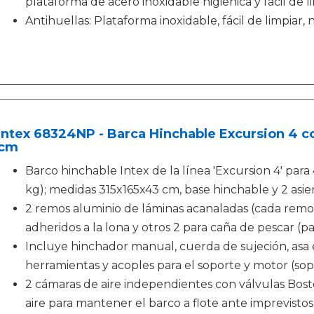
plataforma de acero inoxidable higiénica y fácil de 
Antihuellas: Plataforma inoxidable, fácil de limpiar,
Intex 68324NP - Barca Hinchable Excursion 4 co
cm
Barco hinchable Intex de la línea 'Excursion 4' par
kg); medidas 315x165x43 cm, base hinchable y 2 asi
2 remos aluminio de láminas acanaladas (cada remo:
adheridos a la lona y otros 2 para caña de pescar (pa
Incluye hinchador manual, cuerda de sujeción, asa e
herramientas y acoples para el soporte y motor (sop
2 cámaras de aire independientes con válvulas Bosto
aire para mantener el barco a flote ante imprevistos