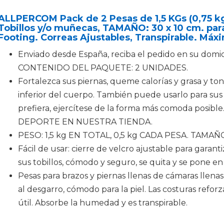
ALLPERCOM Pack de 2 Pesas de 1,5 KGs (0,75 k
Tobillos y/o muñecas, TAMAÑO: 30 x 10 cm. para
Footing. Correas Ajustables, Transpirable. Má
Enviado desde España, reciba el pedido en su domici
CONTENIDO DEL PAQUETE: 2 UNIDADES.
Fortalezca sus piernas, queme calorías y grasa y ton
inferior del cuerpo. También puede usarlo para su
prefiera, ejercítese de la forma más comoda posi
DEPORTE EN NUESTRA TIENDA.
PESO: 1,5 kg EN TOTAL, 0,5 kg CADA PESA. TAMAÑO:
Fácil de usar: cierre de velcro ajustable para garant
sus tobillos, cómodo y seguro, se quita y se pone e
Pesas para brazos y piernas llenas de cámaras llenas
al desgarro, cómodo para la piel. Las costuras refor
útil. Absorbe la humedad y es transpirable.