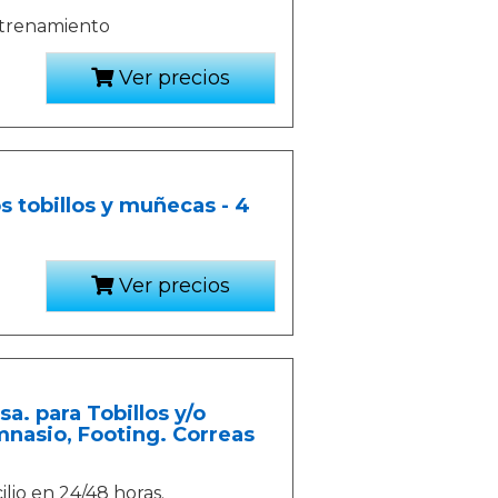
entrenamiento
Ver precios
s tobillos y muñecas - 4
Ver precios
a. para Tobillos y/o
nasio, Footing. Correas
lio en 24/48 horas.