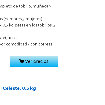
mpleto de tobillo, muñeca y
as (hombres y mujeres)
 0,5 kg pesas en los tobillos, 2
s adjuntos
yor comodidad - con correas
Ver precios
l Celeste, 0.5 kg