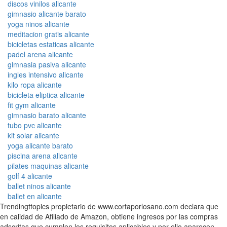
discos vinilos alicante
gimnasio alicante barato
yoga ninos alicante
meditacion gratis alicante
bicicletas estaticas alicante
padel arena alicante
gimnasia pasiva alicante
ingles intensivo alicante
kilo ropa alicante
bicicleta eliptica alicante
fit gym alicante
gimnasio barato alicante
tubo pvc alicante
kit solar alicante
yoga alicante barato
piscina arena alicante
pilates maquinas alicante
golf 4 alicante
ballet ninos alicante
ballet en alicante
Trendingttopics propietario de www.cortaporlosano.com declara que
en calidad de Afiliado de Amazon, obtiene ingresos por las compras
adscritas que cumplen los requisitos aplicables y por ello aparecen