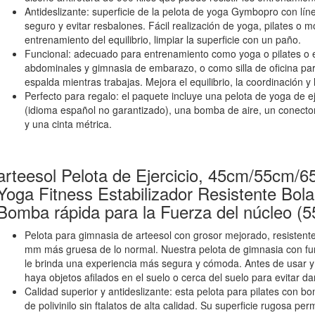
Antideslizante: superficie de la pelota de yoga Gymbopro con lí
seguro y evitar resbalones. Fácil realización de yoga, pilates o 
entrenamiento del equilibrio, limpiar la superficie con un paño.
Funcional: adecuado para entrenamiento como yoga o pilates o 
abdominales y gimnasia de embarazo, o como silla de oficina para
espalda mientras trabajas. Mejora el equilibrio, la coordinación y la
Perfecto para regalo: el paquete incluye una pelota de yoga de e
(idioma español no garantizado), una bomba de aire, un conector
y una cinta métrica.
arteesol Pelota de Ejercicio, 45cm/55cm/
Yoga Fitness Estabilizador Resistente Bola
Bomba rápida para la Fuerza del núcleo (
Pelota para gimnasia de arteesol con grosor mejorado, resistent
mm más gruesa de lo normal. Nuestra pelota de gimnasia con func
le brinda una experiencia más segura y cómoda. Antes de usar y 
haya objetos afilados en el suelo o cerca del suelo para evitar da
Calidad superior y antideslizante: esta pelota para pilates con b
de polivinilo sin ftalatos de alta calidad. Su superficie rugosa pe