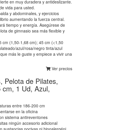
vierte en muy duradera y antideslizante.
de vida para usted.
palda y abdominales, y ejercicios
librio aumentando la fuerza central.
rrará tiempo y energía. Asegúrese de
lota de gimnasio sea más flexible y
5 cm (1,50-1,68 cm); 45 cm (<1,50
plateado/azul/rosa/negro tinta/azul
l que más le guste y empiece a vivir una
Ver precios
, Pelota de Pilates,
 cm, 1 Ud, Azul,
taturas entre 186-200 cm
sentarse en la oficina
on sistema antireventones
sitas ningún accesorio adicional
n sustancias nocivas ni hipoalergéni