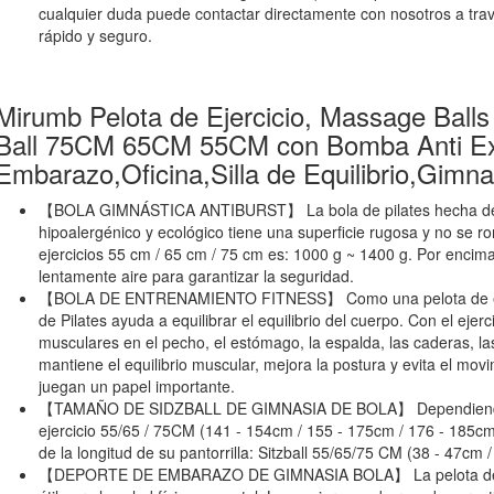
cualquier duda puede contactar directamente con nosotros a tra
rápido y seguro.
Mirumb Pelota de Ejercicio, Massage Balls
Ball 75CM 65CM 55CM con Bomba Anti Exp
Embarazo,Oficina,Silla de Equilibrio,Gimna
【BOLA GIMNÁSTICA ANTIBURST】 La bola de pilates hecha de ma
hipoalergénico y ecológico tiene una superficie rugosa y no se r
ejercicios 55 cm / 65 cm / 75 cm es: 1000 g ~ 1400 g. Por encima
lentamente aire para garantizar la seguridad.
【BOLA DE ENTRENAMIENTO FITNESS】 Como una pelota de equil
de Pilates ayuda a equilibrar el equilibrio del cuerpo. Con el eje
musculares en el pecho, el estómago, la espalda, las caderas, la
mantiene el equilibrio muscular, mejora la postura y evita el mov
juegan un papel importante.
【TAMAÑO DE SIDZBALL DE GIMNASIA DE BOLA】 Dependiendo d
ejercicio 55/65 / 75CM (141 - 154cm / 155 - 175cm / 176 - 185c
de la longitud de su pantorrilla: Sitzball 55/65/75 CM (38 - 47cm 
【DEPORTE DE EMBARAZO DE GIMNASIA BOLA】 La pelota de g