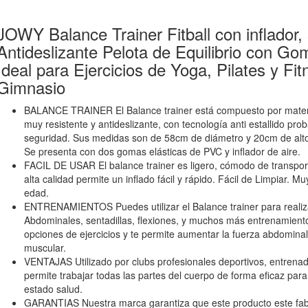
JOWY Balance Trainer Fitball con inflador
Antideslizante Pelota de Equilibrio con G
Ideal para Ejercicios de Yoga, Pilates y Fi
Gimnasio
BALANCE TRAINER El Balance trainer está compuesto por materi
muy resistente y antideslizante, con tecnología anti estallido p
seguridad. Sus medidas son de 58cm de diámetro y 20cm de alto
Se presenta con dos gomas elásticas de PVC y inflador de aire.
FACIL DE USAR El balance trainer es ligero, cómodo de transporta
alta calidad permite un inflado fácil y rápido. Fácil de Limpiar.
edad.
ENTRENAMIENTOS Puedes utilizar el Balance trainer para realiz
Abdominales, sentadillas, flexiones, y muchos más entrenamientos
opciones de ejercicios y te permite aumentar la fuerza abdominal, l
muscular.
VENTAJAS Utilizado por clubs profesionales deportivos, entrenado
permite trabajar todas las partes del cuerpo de forma eficaz pa
estado salud.
GARANTIAS Nuestra marca garantiza que este producto este fabri