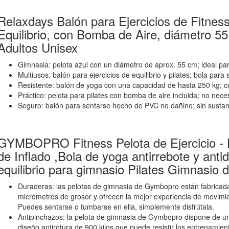
Relaxdays Balón para Ejercicios de Fitness
Equilibrio, con Bomba de Aire, diámetro 55
Adultos Unisex
Gimnasia: pelota azul con un diámetro de aprox. 55 cm; ideal p
Multiusos: balón para ejercicios de equilibrio y pilates; bola para 
Resistente: balón de yoga con una capacidad de hasta 250 kg; c
Práctico: pelota para pilates con bomba de aire incluida; no nece
Seguro: balón para sentarse hecho de PVC no dañino; sin sustan
GYMBOPRO Fitness Pelota de Ejercicio -
de Inflado ,Bola de yoga antirrebote y anti
equilibrio para gimnasio Pilates Gimnasio 
Duraderas: las pelotas de gimnasia de Gymbopro están fabricad
micrómetros de grosor y ofrecen la mejor experiencia de movimi
Puedes sentarse o tumbarse en ella, simplemente disfrútala.
Antipinchazos: la pelota de gimnasia de Gymbopro dispone de un
diseño antirotura de 900 kilos que puede resistir los entrenamie