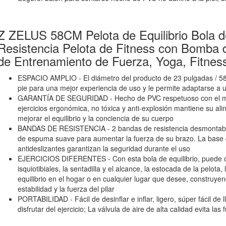
Z ZELUS 58CM Pelota de Equilibrio Bola 
Resistencia Pelota de Fitness con Bomba d
de Entrenamiento de Fuerza, Yoga, Fitnes
ESPACIO AMPLIO - El diámetro del producto de 23 pulgadas / 5
pie para una mejor experiencia de uso y le permite adaptarse a
GARANTÍA DE SEGURIDAD - Hecho de PVC respetuoso con el med
ejercicios ergonómica, no tóxica y anti-explosión mantiene su alin
mejorar el equilibrio y la conciencia de su cuerpo
BANDAS DE RESISTENCIA - 2 bandas de resistencia desmontab
de espuma suave para aumentar la fuerza de su brazo. La base d
antideslizantes garantizan la seguridad durante el uso
EJERCICIOS DIFERENTES - Con esta bola de equilibrio, puede co
isquiotibiales, la sentadilla y el alcance, la estocada de la pelota,
equilibrio en el hogar o en cualquier lugar que desee, construyend
estabilidad y la fuerza del pilar
PORTABILIDAD - Fácil de desinflar e inflar, ligero, súper fácil de 
disfrutar del ejercicio; La válvula de aire de alta calidad evita las 