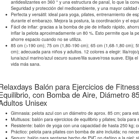
antideslizantes en 360 ° y una estructura de panal, lo que la con
Seguridad y protección del medioambiente, y una mayor calidad 
Perfecta y versátil: ideal para yoga, pilates, entrenamiento de es
durante el embarazo. Mejora la postura, la coordinación y el equi
Fácil de inflar: gracias a la bomba de pie de inflado rápido, aho
inflar la pelota aproximadamente un 80 %. Esto permite que la pe
ahorre espacio cuando no se utiliza.
85 cm (>190 cm); 75 cm (1,80-190 cm); 65 cm (1,68-1,80 cm); 5
cm); adecuada para niños y adultos. 12 colores a elegir: lila/rojo/
luna/azul marino/azul oscuro suave/lila suave/rosa suave. Elija e
vida más sana.
Relaxdays Balón para Ejercicios de Fitness
Equilibrio, con Bomba de Aire, Diámetro 85
Adultos Unisex
Gimnasia: pelota azul con un diámetro de aprox. 85 cm; para es
Multiusos: balón para ejercicios de equilibrio y pilates; bola para 
Resistente: balón de yoga con una capacidad de hasta 250 kg; c
Práctico: pelota para pilates con bomba de aire incluida; no nece
Seguro: balón para sentarse hecho de PVC no dañino a la piel; si