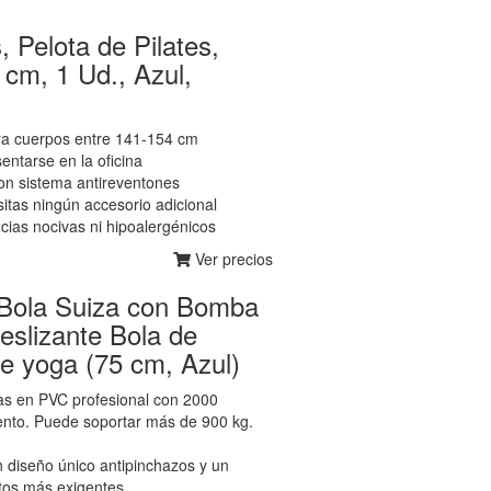
, Pelota de Pilates,
 cm, 1 Ud., Azul,
ara cuerpos entre 141-154 cm
sentarse en la oficina
on sistema antireventones
sitas ningún accesorio adicional
cias nocivas ni hipoalergénicos
Ver precios
 Bola Suiza con Bomba
deslizante Bola de
de yoga (75 cm, Azul)
as en PVC profesional con 2000
ento. Puede soportar más de 900 kg.
 diseño único antipinchazos y un
ntos más exigentes.