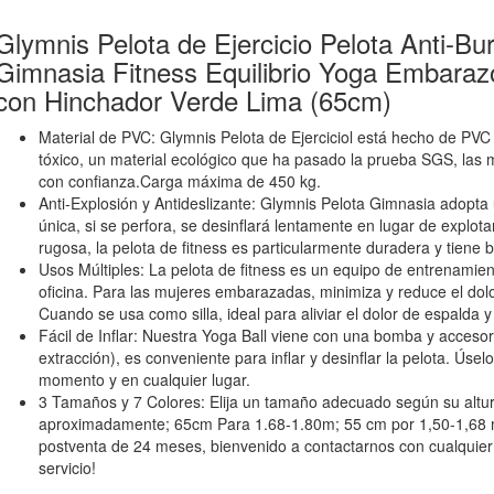
Glymnis Pelota de Ejercicio Pelota Anti-Bur
Gimnasia Fitness Equilibrio Yoga Embar
con Hinchador Verde Lima (65cm)
Material de PVC: Glymnis Pelota de Ejerciciol está hecho de PVC d
tóxico, un material ecológico que ha pasado la prueba SGS, la
con confianza.Carga máxima de 450 kg.
Anti-Explosión y Antideslizante: Glymnis Pelota Gimnasia adopta 
única, si se perfora, se desinflará lentamente en lugar de explota
rugosa, la pelota de fitness es particularmente duradera y tiene 
Usos Múltiples: La pelota de fitness es un equipo de entrenamiento
oficina. Para las mujeres embarazadas, minimiza y reduce el dolo
Cuando se usa como silla, ideal para aliviar el dolor de espalda y
Fácil de Inflar: Nuestra Yoga Ball viene con una bomba y accesor
extracción), es conveniente para inflar y desinflar la pelota. Ús
momento y en cualquier lugar.
3 Tamaños y 7 Colores: Elija un tamaño adecuado según su altu
aproximadamente; 65cm Para 1.68-1.80m; 55 cm por 1,50-1,68 m
postventa de 24 meses, bienvenido a contactarnos con cualquier
servicio!