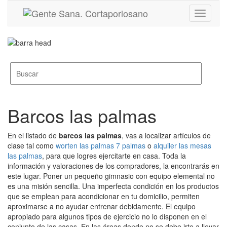
Toggle
navigati
Barcos las palmas
En el listado de
barcos las palmas
, vas a localizar artículos de
clase tal como
worten las palmas 7 palmas
o
alquiler las mesas
las palmas
, para que logres ejercitarte en casa. Toda la
información y valoraciones de los compradores, la encontrarás en
este lugar. Poner un pequeño gimnasio con equipo elemental no
es una misión sencilla. Una imperfecta condición en los productos
que se emplean para acondicionar en tu domicilio, permiten
aproximarse a no ayudar entrenar debidamente. El equipo
apropiado para algunos tipos de ejercicio no lo disponen en el
conjunto de las casas. En las áreas donde no se debe irte a llevar