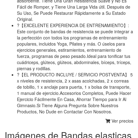
absorbente. Tiene Una Gran Resistencia Suave y No Es
Fácil de Romper, y Tiene Una Larga Vida útil. Después de
Su Uso, Se Puede Restaurar Rápidamente a Su Estado
Original.
?【EXCELENTE EXPERIENCIA DE ENTRENAMIENTO】:
Este conjunto de bandas de resistencia se puede integrar a
la perfección con todos los programas de entrenamiento
populares, incluidos Yoga, Pilates y más. O úselos para
ejercicios generales, estiramientos, entrenamiento de
fuerza, programas de peso pesado.Ideal para tonificar tus
cuádriceps, glúteos, glúteos, abdominales, bíceps, tríceps,
piernas y rodillas.
?【EL PRODUCTO INCLUYE / SERVICIO POSTVENTA】 5
x niveles de resistencia, 2 x asas acolchadas, 2 x correas
de tobillo, 1 x anclaje para puerta, 1 x bolsa de transporte,
1 manual de ejercicio.Accesorios Completos, Puede Hacer
Ejercicio Fácilmente En Casa, Ahorrar Tiempo para Ir Al
Gimnasio.Si Tiene Alguna Pregunta Sobre Nuestros
Productos, No Dude en Contactar Con Nosotros.
Ver precios
Imágenes de Bandas elasticas