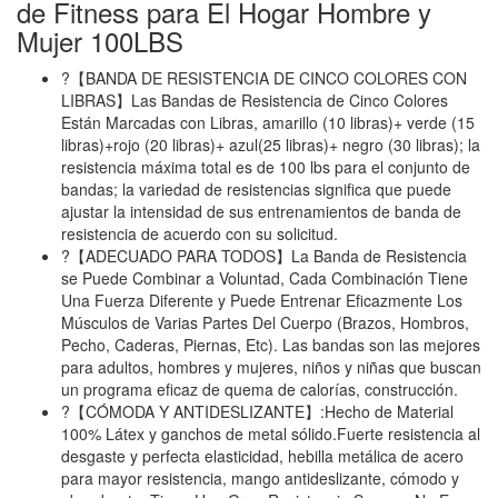
de Fitness para El Hogar Hombre y
Mujer 100LBS
?【BANDA DE RESISTENCIA DE CINCO COLORES CON
LIBRAS】Las Bandas de Resistencia de Cinco Colores
Están Marcadas con Libras, amarillo (10 libras)+ verde (15
libras)+rojo (20 libras)+ azul(25 libras)+ negro (30 libras); la
resistencia máxima total es de 100 lbs para el conjunto de
bandas; la variedad de resistencias significa que puede
ajustar la intensidad de sus entrenamientos de banda de
resistencia de acuerdo con su solicitud.
?【ADECUADO PARA TODOS】La Banda de Resistencia
se Puede Combinar a Voluntad, Cada Combinación Tiene
Una Fuerza Diferente y Puede Entrenar Eficazmente Los
Músculos de Varias Partes Del Cuerpo (Brazos, Hombros,
Pecho, Caderas, Piernas, Etc). Las bandas son las mejores
para adultos, hombres y mujeres, niños y niñas que buscan
un programa eficaz de quema de calorías, construcción.
?【CÓMODA Y ANTIDESLIZANTE】:Hecho de Material
100% Látex y ganchos de metal sólido.Fuerte resistencia al
desgaste y perfecta elasticidad, hebilla metálica de acero
para mayor resistencia, mango antideslizante, cómodo y