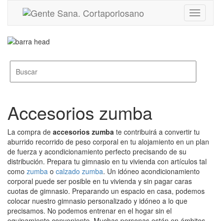
Toggle
navigati
Accesorios zumba
La compra de
accesorios zumba
te contribuirá a convertir tu
aburrido recorrido de peso corporal en tu alojamiento en un plan
de fuerza y acondicionamiento perfecto precisando de su
distribución. Prepara tu gimnasio en tu vivienda con artículos tal
como
zumba
o
calzado zumba
. Un idóneo acondicionamiento
corporal puede ser posible en tu vivienda y sin pagar caras
cuotas de gimnasio. Preparando un espacio en casa, podemos
colocar nuestro gimnasio personalizado y idóneo a lo que
precisamos. No podemos entrenar en el hogar sin el
equipamiento conveniente. Muchas personas están en ámbitos