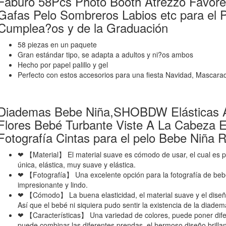
Faburo 58Pcs Photo Booth Atrezzo Favore
Gafas Pelo Sombreros Labios etc para el P
Cumplea?os y de la Graduación
58 piezas en un paquete
Gran estándar tipo, se adapta a adultos y ni?os ambos
Hecho por papel palillo y gel
Perfecto con estos accesorios para una fiesta Navidad, Mascara
Diademas Bebe Niña,SHOBDW Elásticas A
Flores Bebé Turbante Viste A La Cabeza 
Fotografía Cintas para el pelo Bebe Niña 
❤ 【Material】 El material suave es cómodo de usar, el cual es pr
única, elástica, muy suave y elástica.
❤ 【Fotografía】 Una excelente opción para la fotografía de beb
impresionante y lindo.
❤ 【Cómodo】 La buena elasticidad, el material suave y el diseño
Así que el bebé ni siquiera pudo sentir la existencia de la diadem
❤ 【Características】 Una variedad de colores, puede poner difer
puede combinar las diferentes prendas, el hermoso diseño brilla