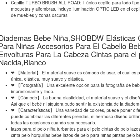
Cepillo TURBO BRUSH ALL ROAD: 1 único cepillo para todo tipo 
moquetas y alfombras, incluye iluminación OPTIC LED en el cepil
de muebles y zonas oscuras
Diademas Bebe Niña,SHOBDW Elásticas Ci
Para Niñas Accesorios Para El Cabello B
Envolturas Para La Cabeza Cintas para el
Nacida,Blanco
❤ 【Material】 El material suave es cómodo de usar, el cual es pr
única, elástica, muy suave y elástica.
❤ 【Fotografía】 Una excelente opción para la fotografía de beb
impresionante y lindo.
❤ 【Cómodo】 La buena elasticidad, el material suave y el diseño
Así que el bebé ni siquiera pudo sentir la existencia de la diadem
❤ 【Características】 Una variedad de colores, puede poner difer
puede combinar las diferentes prendas, el hermoso diseño brilla
todas las ocasiones cuando sea necesario.
lazos para el pelo niña turbantes para el pelo cintas de pelo lazo
cinta pelo horquillas bebe lazos de pelo para niñas pinzas pelo 