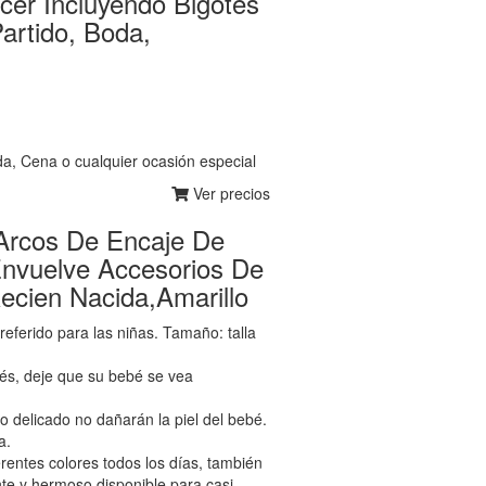
cer Incluyendo Bigotes
artido, Boda,
da, Cena o cualquier ocasión especial
Ver precios
rcos De Encaje De
Envuelve Accesorios De
Recien Nacida,Amarillo
eferido para las niñas. Tamaño: talla
és, deje que su bebé se vea
 delicado no dañarán la piel del bebé.
a.
entes colores todos los días, también
nte y hermoso disponible para casi