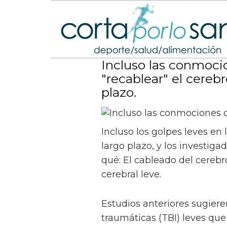
Incluso las conmoci
"recablear" el cereb
plazo.
Incluso los golpes leves e
largo plazo, y los investig
qué: El cableado del cereb
cerebral leve.
Estudios anteriores sugiere
traumáticas (TBI) leves qu